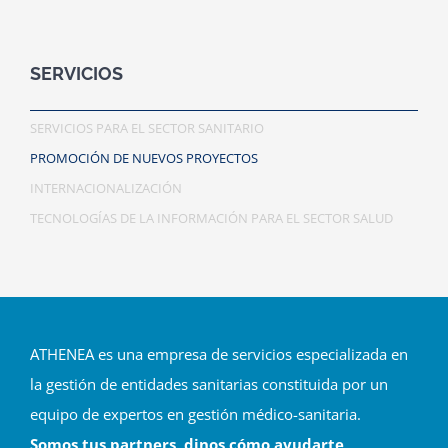
SERVICIOS
SERVICIOS PARA EL SECTOR SANITARIO
PROMOCIÓN DE NUEVOS PROYECTOS
INTERNACIONALIZACIÓN
TECNOLOGÍAS DE LA INFORMACIÓN PARA EL SECTOR SALUD
ATHENEA es una empresa de servicios especializada en
la gestión de entidades sanitarias constituida por un
equipo de expertos en gestión médico-sanitaria.
Somos tus partners, dinos cómo ayudarte