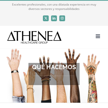
Saltar
Excelentes profesionales, con una dilatada experiencia en muy
diversos sectores y responsabilidades
al
contenido
X
LinkedIn
Instagram
QUÉ HACEMOS