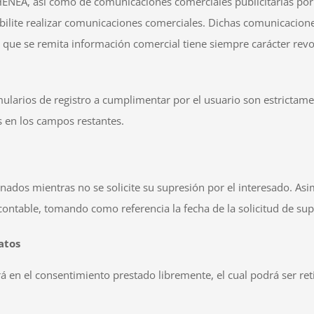
ATHENEA, así como de comunicaciones comerciales publicitarias po
sibilite realizar comunicaciones comerciales. Dichas comunicacio
que se remita información comercial tiene siempre carácter revoc
larios de registro a cumplimentar por el usuario son estrictame
s en los campos restantes.
ados mientras no se solicite su supresión por el interesado. As
y contable, tomando como referencia la fecha de la solicitud de su
atos
irá en el consentimiento prestado libremente, el cual podrá ser r